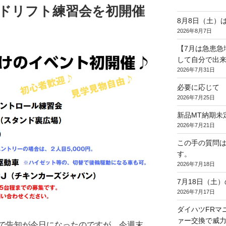
のドリフト練習会を初開催
8月8日（土）
2026年8月7日
【7月は急患急
して自分で出
2026年7月31日
必要に応じて
2026年7月25日
新品MT納期未
2026年7月21日
この手の質問
す。
2026年7月18日
7月18日（土
2026年7月17日
ダイハツFRマニ
ァー交換で威力
で告知が今日になったのですが、今週末