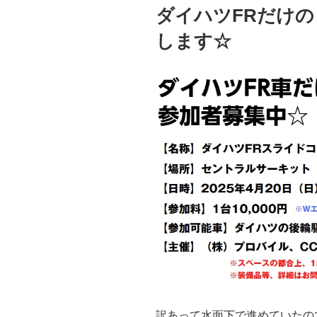
稿
ダイハツFRだけ
日:
します☆
訳あって水面下で進めていたの