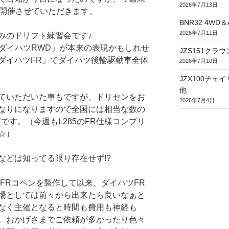
2026年7月13日
を開催させていただきます。
BNR32 4WD
2026年7月11日
みのドリフト練習会です♪
「ダイハツRWD」が本来の表現かもしれせ
JZS151ク
ダイハツFR」でダイハツ後輪駆動車全体
2026年7月10日
JZX100チ
他
ていただいた車もですが、ドリセンをお
2026年7月4日
なりになりますので全国には相当な数の
です。（今週もL285のFR仕様コンプリ
☆）
などは知ってる限り存在せず!?
きFRコペンを製作して以来、ダイハツFR
場としては前々から出来たら良いなぁと
なく主催となると時間も費用も神経も
。おかげさまでご依頼が多かったり色々