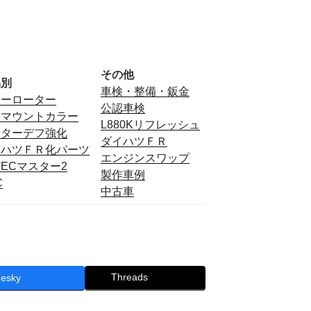
その他
品別
車検・整備・鈑金
ミーローター
公認車検
フマウントカラー
L880Kリフレッシュ
ンターデフ強化
ダイハツＦＲ
イハツＦＲ化パーツ
エンジンスワップ
TECマスター2
製作車例
C
中古車
Threads
uesky