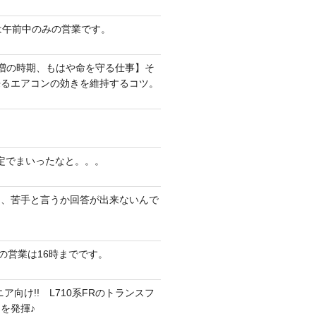
は午前中のみの営業です。
増の時期、もはや命を守る仕事】そ
来るエアコンの効きを維持するコツ。
定でまいったなと。。。
は、苦手と言うか回答が出来ないんで
）の営業は16時までです。
ア向け!! L710系FRのトランスフ
を発揮♪