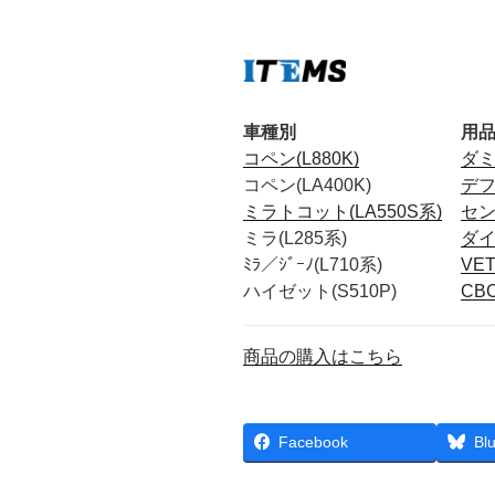
車種別
用
コペン(L880K)
ダ
コペン(LA400K)
デ
ミラトコット(LA550S系)
セ
ミラ(L285系)
ダ
ﾐﾗ／ｼﾞｰﾉ(L710系)
VE
ハイゼット(S510P)
CB
商品の購入はこちら
Facebook
Bl