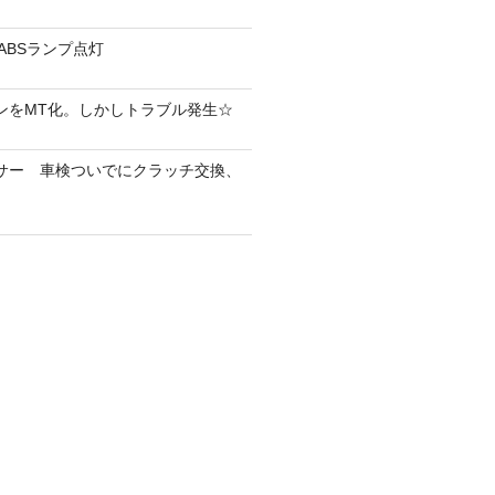
＆ABSランプ点灯
ラウンをMT化。しかしトラブル発生☆
ェイサー 車検ついでにクラッチ交換、