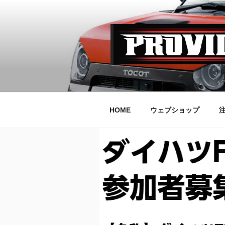
コ
ン
テ
ン
ツ
へ
PROVILE
ス
キ
ッ
HOME
ウェブショップ
プ