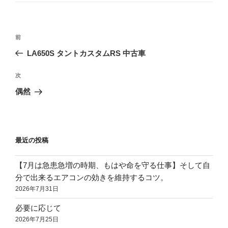
リ
ー
投
前
前
稿
の
LA650S タントカスタムRS 中古車
ナ
投
ビ
稿
次
次
ゲ
の
偶然
投
ー
稿
シ
ョ
最近の投稿
ン
【7月は急患急増の時期、もはや命を守る仕事】そして自
分で出来るエアコンの効きを維持するコツ。
2026年7月31日
必要に応じて
2026年7月25日