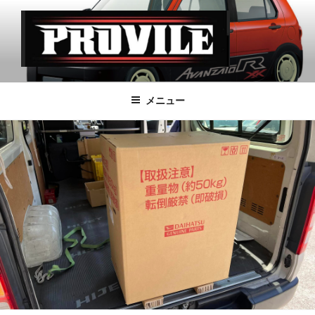
コ
ン
テ
ン
ツ
PROVILE
へ
メニュー
ス
キ
ッ
プ