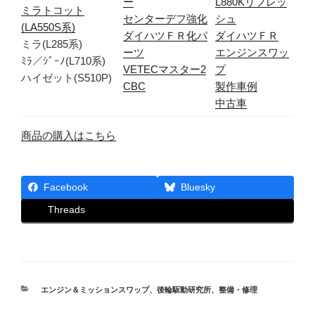
ー
L880Kリフレッ
ミラトコット
センターデフ強化
シュ
(LA550S系)
ダイハツＦＲ化パ
ダイハツＦＲ
ミラ(L285系)
ーツ
エンジンスワッ
ﾐﾗ／ｼﾞｰﾉ(L710系)
VETECマスター2
プ
ハイゼット(S510P)
CBC
製作車例
中古車
商品の購入はこちら
Facebook
Bluesky
Threads
カ
エンジン＆ミッションスワップ
、
後輪駆動研究所
、
整備・修理
テ
ゴ