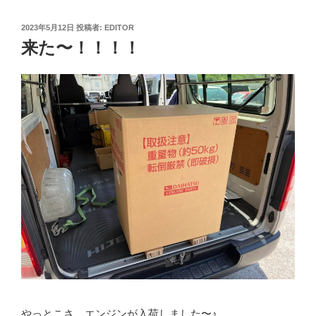
投
2023年5月12日
投稿者:
EDITOR
稿
来た〜！！！！
日:
やっとこさ、エンジンが入荷しました〜♪