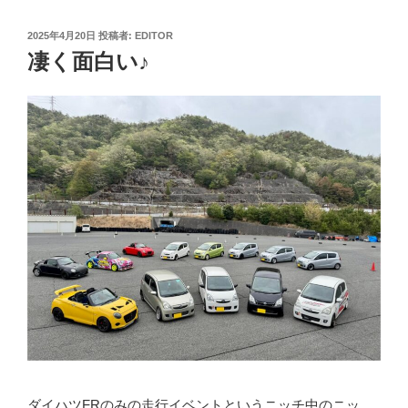
投
2025年4月20日
投稿者:
EDITOR
稿
凄く面白い♪
日:
ダイハツFRのみの走行イベントというニッチ中のニッ