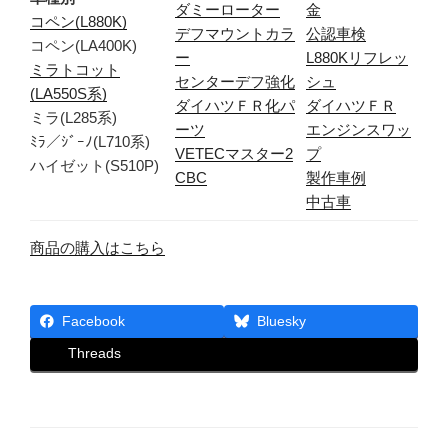
ダミーローター
金
コペン(L880K)
デフマウントカラ
公認車検
コペン(LA400K)
ー
L880Kリフレッ
ミラトコット
センターデフ強化
シュ
(LA550S系)
ダイハツＦＲ化パ
ダイハツＦＲ
ミラ(L285系)
ーツ
エンジンスワッ
ﾐﾗ／ｼﾞｰﾉ(L710系)
VETECマスター2
プ
ハイゼット(S510P)
CBC
製作車例
中古車
商品の購入はこちら
Facebook
Bluesky
Threads