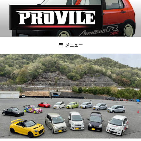
コ
ン
テ
ン
ツ
PROVILE
へ
メニュー
ス
キ
ッ
プ