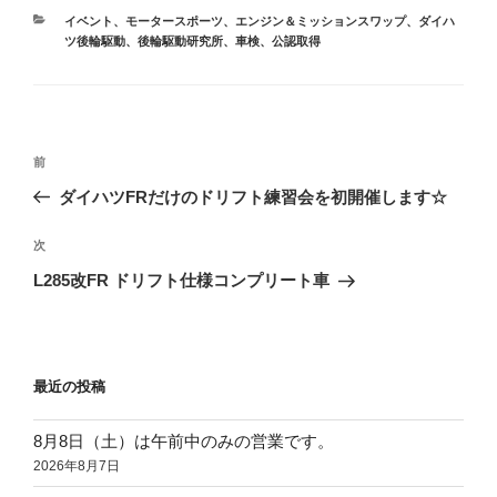
カ
イベント、モータースポーツ
、
エンジン＆ミッションスワップ
、
ダイハ
テ
ツ後輪駆動
、
後輪駆動研究所
、
車検、公認取得
ゴ
リ
ー
投
前
前
稿
の
ダイハツFRだけのドリフト練習会を初開催します☆
ナ
投
ビ
稿
次
次
ゲ
の
L285改FR ドリフト仕様コンプリート車
投
ー
稿
シ
ョ
最近の投稿
ン
8月8日（土）は午前中のみの営業です。
2026年8月7日