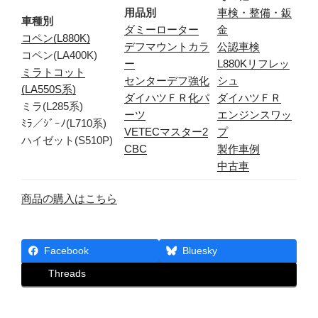
用品別
車検・整備・鈑
車種別
ダミーローター
金
コペン(L880K)
デフマウントカラ
公認車検
コペン(LA400K)
ー
L880Kリフレッ
ミラトコット
センターデフ強化
シュ
(LA550S系)
ダイハツＦＲ化パ
ダイハツＦＲ
ミラ(L285系)
ーツ
エンジンスワッ
ﾐﾗ／ｼﾞｰﾉ(L710系)
VETECマスター2
プ
ハイゼット(S510P)
CBC
製作車例
中古車
商品の購入はこちら
Facebook
Bluesky
Threads