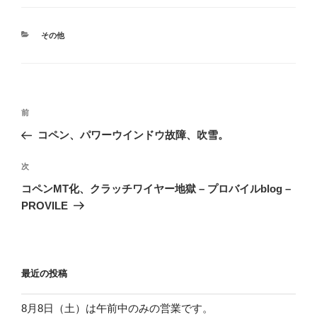
カ
その他
テ
ゴ
リ
ー
投
前
前
稿
の
コペン、パワーウインドウ故障、吹雪。
ナ
投
ビ
稿
次
次
ゲ
の
コペンMT化、クラッチワイヤー地獄 – プロバイルblog –
投
ー
PROVILE
稿
シ
ョ
ン
最近の投稿
8月8日（土）は午前中のみの営業です。