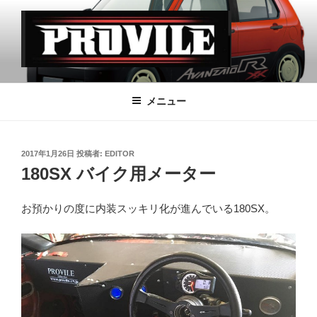
コ
ン
テ
ン
ツ
PROVILE
へ
メニュー
ス
キ
ッ
投
2017年1月26日
投稿者:
EDITOR
プ
稿
180SX バイク用メーター
日:
お預かりの度に内装スッキリ化が進んでいる180SX。