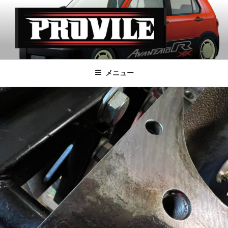
コ
ン
テ
ン
ツ
PROVILE
へ
メニュー
ス
キ
ッ
プ