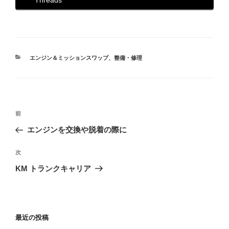
Threads
カ
エンジン＆ミッションスワップ
、
整備・修理
テ
ゴ
リ
ー
投
前
前
稿
の
エンジンを交換や脱着の際に
ナ
投
ビ
稿
次
次
ゲ
の
KM トランクキャリア
投
ー
稿
シ
ョ
最近の投稿
ン