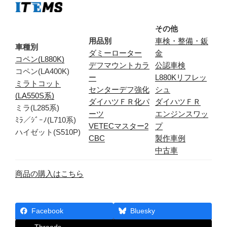
その他
用品別
車検・整備・鈑
車種別
ダミーローター
金
コペン(L880K)
デフマウントカラ
公認車検
コペン(LA400K)
ー
L880Kリフレッ
ミラトコット
センターデフ強化
シュ
(LA550S系)
ダイハツＦＲ化パ
ダイハツＦＲ
ミラ(L285系)
ーツ
エンジンスワッ
ﾐﾗ／ｼﾞｰﾉ(L710系)
VETECマスター2
プ
ハイゼット(S510P)
CBC
製作車例
中古車
商品の購入はこちら
Facebook
Bluesky