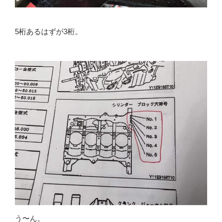
5桁あるはずが3桁。
う〜ん。