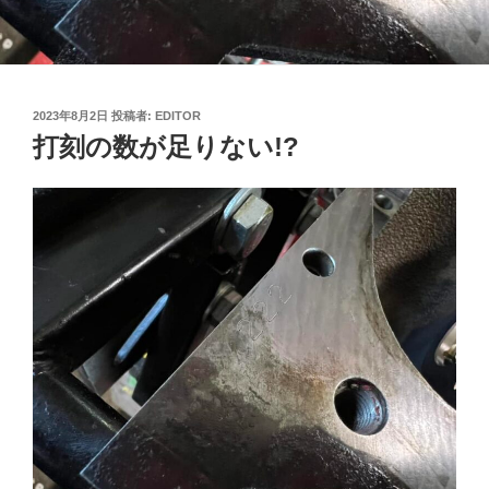
投
2023年8月2日
投稿者:
EDITOR
稿
打刻の数が足りない!?
日: