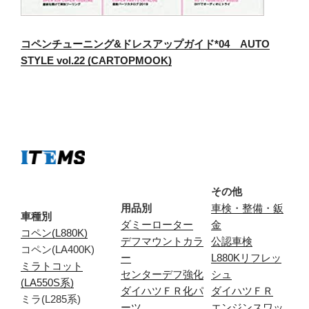
コペンチューニング&ドレスアップガイド*04 AUTO
STYLE vol.22 (CARTOPMOOK)
その他
用品別
車検・整備・鈑
車種別
ダミーローター
金
コペン(L880K)
デフマウントカラ
公認車検
コペン(LA400K)
ー
L880Kリフレッ
ミラトコット
センターデフ強化
シュ
(LA550S系)
ダイハツＦＲ化パ
ダイハツＦＲ
ミラ(L285系)
ーツ
エンジンスワッ