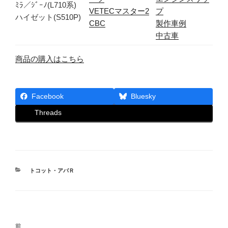
ﾐﾗ／ｼﾞｰﾉ(L710系)
VETECマスター2
プ
ハイゼット(S510P)
CBC
製作車例
中古車
商品の購入はこちら
Facebook
Bluesky
Threads
カ
トコット・アバＲ
テ
ゴ
リ
ー
投
前
前