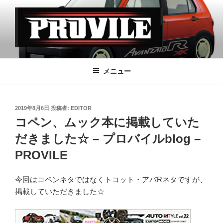
コ
ン
テ
ン
ツ
PROVILE
へ
メニュー
ス
キ
ッ
投
2019年8月6日
投稿者:
EDITOR
プ
稿
コペン、ムック本に掲載していた
日:
だきました☆ – プロバイルblog –
PROVILE
今回はコペンネタではなくトコット・アバRネタですが、
掲載していただきました☆