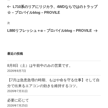
稿
の
L710系のリアにリジカラ、4WDならではのトラップ
ナ
投
☆ – プロバイルblog – PROVILE
ビ
稿
ゲ
次
次
の
ー
L880リフレッシュ＋α – プロバイルblog – PROVILE
投
シ
稿
ョ
ン
最近の投稿
8月8日（土）は午前中のみの営業です。
2026年8月7日
【7月は急患急増の時期、もはや命を守る仕事】そして自
分で出来るエアコンの効きを維持するコツ。
2026年7月31日
必要に応じて
2026年7月25日