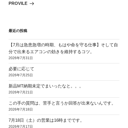
投
ー
PROVILE
稿
シ
ョ
ン
最近の投稿
【7月は急患急増の時期、もはや命を守る仕事】そして自
分で出来るエアコンの効きを維持するコツ。
2026年7月31日
必要に応じて
2026年7月25日
新品MT納期未定でまいったなと。。。
2026年7月21日
この手の質問は、苦手と言うか回答が出来ないんです。
2026年7月18日
7月18日（土）の営業は16時までです。
2026年7月17日