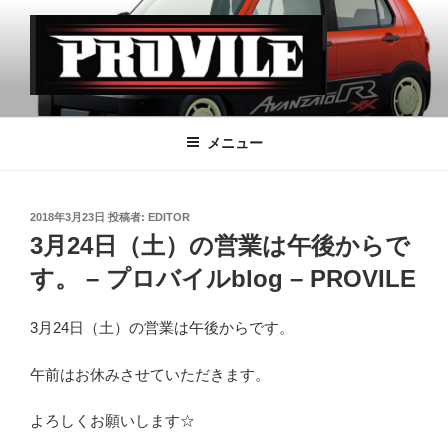
コ
ン
テ
ン
ツ
PROVILE
へ
メニュー
ス
キ
ッ
投
2018年3月23日
投稿者:
EDITOR
プ
稿
3月24日（土）の営業は午後からで
日:
す。 – プロバイルblog – PROVILE
3月24日（土）の営業は午後からです。
午前はお休みさせていただきます。
よろしくお願いします☆