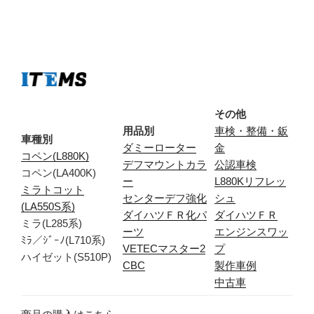
その他
用品別
車検・整備・鈑
車種別
ダミーローター
金
コペン(L880K)
デフマウントカラ
公認車検
コペン(LA400K)
ー
L880Kリフレッ
ミラトコット
センターデフ強化
シュ
(LA550S系)
ダイハツＦＲ化パ
ダイハツＦＲ
ミラ(L285系)
ーツ
エンジンスワッ
ﾐﾗ／ｼﾞｰﾉ(L710系)
VETECマスター2
プ
ハイゼット(S510P)
CBC
製作車例
中古車