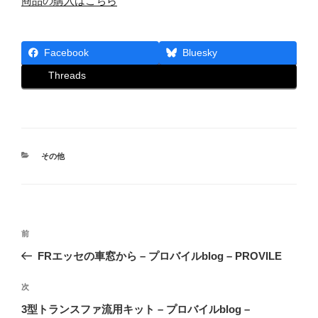
商品の購入はこちら
Facebook
Bluesky
Threads
カ
その他
テ
ゴ
リ
ー
投
前
前
稿
の
FRエッセの車窓から – プロバイルblog – PROVILE
ナ
投
ビ
稿
次
次
ゲ
の
3型トランスファ流用キット – プロバイルblog –