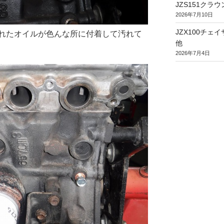
JZS151ク
2026年7月10日
JZX100チ
れたオイルが色んな所に付着して汚れて
他
2026年7月4日