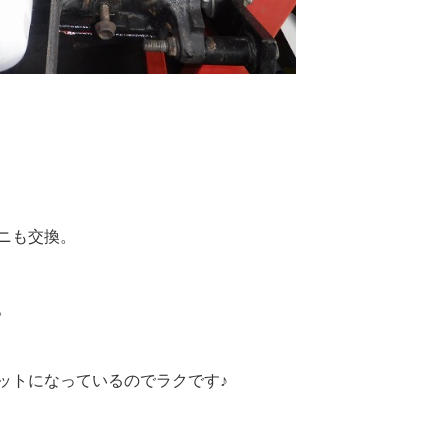
ニも交換。
。
ットになっているのでラクです♪