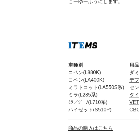
こーゆーふうにします。
車種別
用
コペン(L880K)
ダ
コペン(LA400K)
デ
ミラトコット(LA550S系)
セ
ミラ(L285系)
ダ
ﾐﾗ／ｼﾞｰﾉ(L710系)
VE
ハイゼット(S510P)
CB
商品の購入はこちら