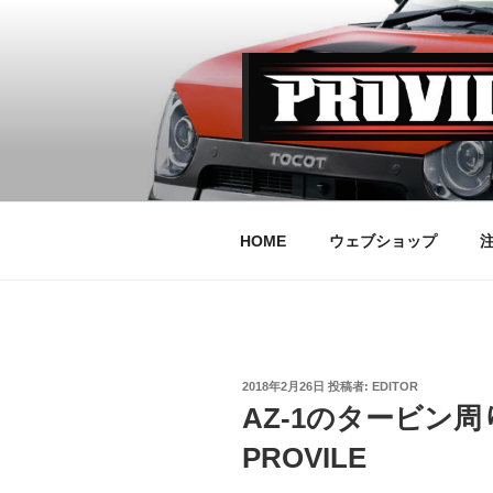
コ
ン
テ
ン
ツ
へ
PROVILE
ス
キ
ッ
HOME
ウェブショップ
プ
投
2018年2月26日
投稿者:
EDITOR
稿
AZ-1のタービン周り
日:
PROVILE