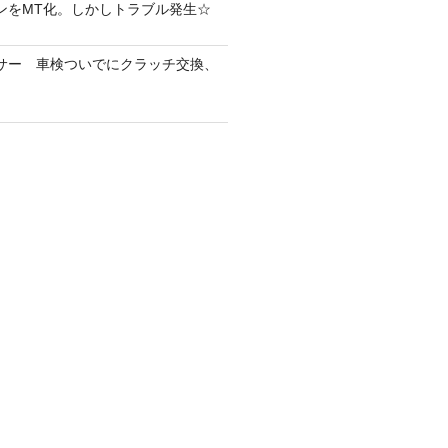
ラウンをMT化。しかしトラブル発生☆
ェイサー 車検ついでにクラッチ交換、