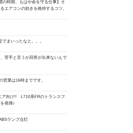
増の時期、もはや命を守る仕事】そ
来るエアコンの効きを維持するコツ。
定でまいったなと。。。
は、苦手と言うか回答が出来ないんで
）の営業は16時までです。
ア向け!! L710系FRのトランスフ
を発揮♪
＆ABSランプ点灯