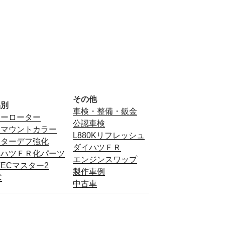
その他
品別
車検・整備・鈑金
ミーローター
公認車検
フマウントカラー
L880Kリフレッシュ
ンターデフ強化
ダイハツＦＲ
イハツＦＲ化パーツ
エンジンスワップ
TECマスター2
製作車例
C
中古車