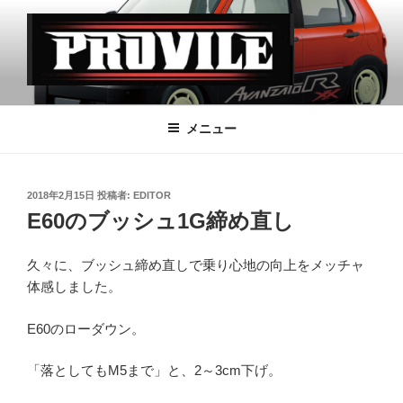
コ
ン
テ
ン
ツ
PROVILE
へ
メニュー
ス
キ
ッ
投
2018年2月15日
投稿者:
EDITOR
プ
稿
E60のブッシュ1G締め直し
日:
久々に、ブッシュ締め直しで乗り心地の向上をメッチャ
体感しました。
E60のローダウン。
「落としてもM5まで」と、2～3cm下げ。