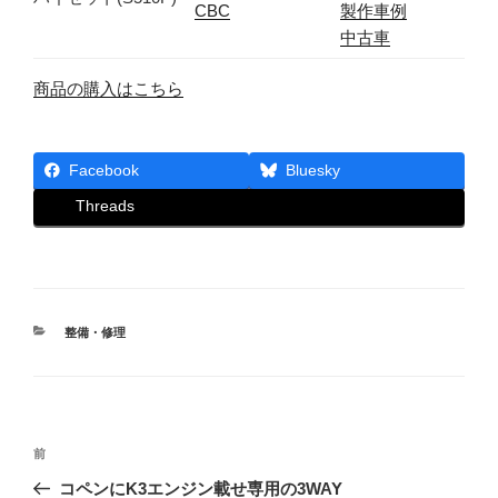
CBC
製作車例
中古車
商品の購入はこちら
Facebook
Bluesky
Threads
カ
整備・修理
テ
ゴ
リ
ー
投
前
前
稿
の
コペンにK3エンジン載せ専用の3WAY