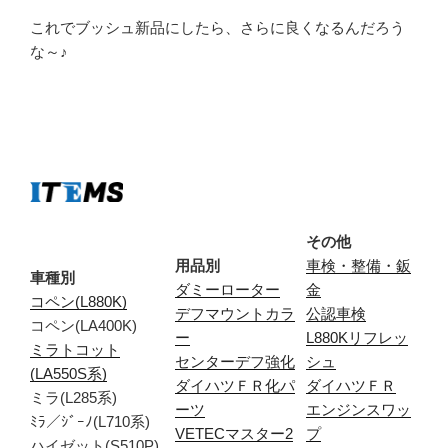
これでブッシュ新品にしたら、さらに良くなるんだろう
な～♪
その他
用品別
車検・整備・鈑
車種別
ダミーローター
金
コペン(L880K)
デフマウントカラ
公認車検
コペン(LA400K)
ー
L880Kリフレッ
ミラトコット
センターデフ強化
シュ
(LA550S系)
ダイハツＦＲ化パ
ダイハツＦＲ
ミラ(L285系)
ーツ
エンジンスワッ
ﾐﾗ／ｼﾞｰﾉ(L710系)
VETECマスター2
プ
ハイゼット(S510P)