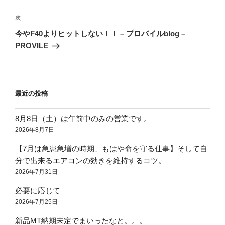
ナ
投
ビ
稿
次
次
ゲ
の
今やF40よりヒットしない！！ – プロバイルblog –
投
ー
PROVILE
稿
シ
ョ
ン
最近の投稿
8月8日（土）は午前中のみの営業です。
2026年8月7日
【7月は急患急増の時期、もはや命を守る仕事】そして自
分で出来るエアコンの効きを維持するコツ。
2026年7月31日
必要に応じて
2026年7月25日
新品MT納期未定でまいったなと。。。