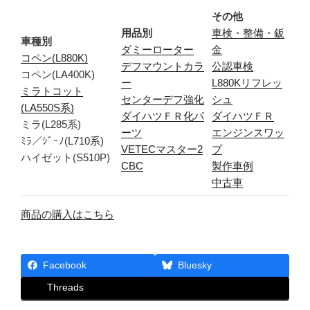
その他
用品別
車検・整備・鈑
車種別
ダミーローター
金
コペン(L880K)
デフマウントカラ
公認車検
コペン(LA400K)
ー
L880Kリフレッ
ミラトコット
センターデフ強化
シュ
(LA550S系)
ダイハツＦＲ化パ
ダイハツＦＲ
ミラ(L285系)
ーツ
エンジンスワッ
ﾐﾗ／ｼﾞｰﾉ(L710系)
VETECマスター2
プ
ハイゼット(S510P)
CBC
製作車例
中古車
商品の購入はこちら
Facebook
Bluesky
Threads