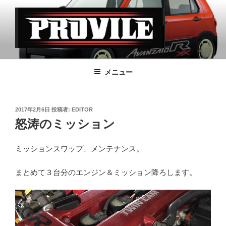
コ
ン
テ
ン
ツ
PROVILE
へ
メニュー
ス
キ
ッ
投
2017年2月6日
投稿者:
EDITOR
プ
稿
怒涛のミッション
日:
ミッションスワップ、メンテナンス。
まとめて３台分のエンジン＆ミッション降ろします。