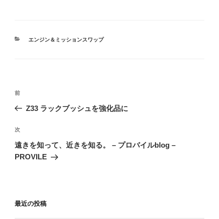
カ
エンジン＆ミッションスワップ
テ
ゴ
リ
ー
投
前
前
稿
の
Z33 ラックブッシュを強化品に
ナ
投
ビ
稿
次
次
ゲ
の
遠きを知って、近きを知る。 – プロバイルblog –
投
ー
PROVILE
稿
シ
ョ
ン
最近の投稿