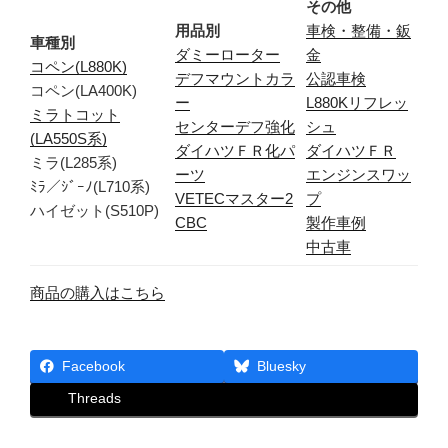
その他
用品別
車検・整備・鈑
車種別
ダミーローター
金
コペン(L880K)
デフマウントカラ
公認車検
コペン(LA400K)
ー
L880Kリフレッ
ミラトコット
センターデフ強化
シュ
(LA550S系)
ダイハツＦＲ化パ
ダイハツＦＲ
ミラ(L285系)
ーツ
エンジンスワッ
ﾐﾗ／ｼﾞｰﾉ(L710系)
VETECマスター2
プ
ハイゼット(S510P)
CBC
製作車例
中古車
商品の購入はこちら
Facebook
Bluesky
Threads