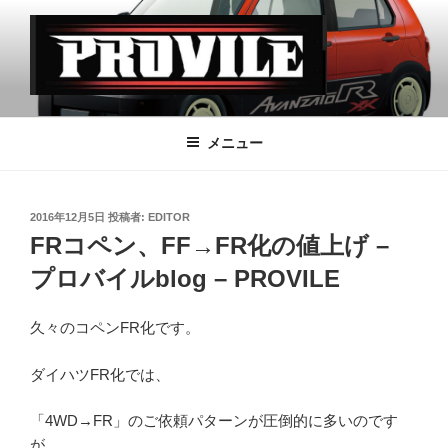
コ
ン
テ
ン
ツ
PROVILE
へ
メニュー
ス
キ
ッ
投
2016年12月5日
投稿者:
EDITOR
プ
稿
FRコペン、FF→FR化の値上げ –
日:
プロバイルblog – PROVILE
久々のコペンFR化です。
ダイハツFR化では、
「4WD→FR」のご依頼パターンが圧倒的に多いのです
が、