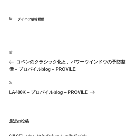
カ
ダイハツ後輪駆動
テ
ゴ
リ
ー
投
前
前
稿
の
コペンのクラシック化と、パワーウインドウの予防整
ナ
投
備 – プロバイルblog – PROVILE
ビ
稿
ゲ
次
次
の
ー
LA400K – プロバイルblog – PROVILE
投
シ
稿
ョ
ン
最近の投稿