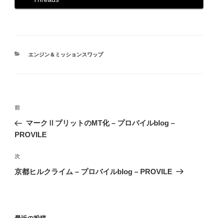
カ
エンジン＆ミッションスワップ
テ
ゴ
リ
ー
投
前
前
稿
の
マークⅡブリットのMT化 – プロバイルblog –
ナ
投
PROVILE
ビ
稿
ゲ
次
次
の
ー
京都ヒルクライム – プロバイルblog – PROVILE
投
シ
稿
ョ
ン