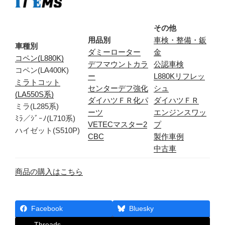
その他
用品別
車検・整備・鈑
車種別
ダミーローター
金
コペン(L880K)
デフマウントカラ
公認車検
コペン(LA400K)
ー
L880Kリフレッ
ミラトコット
センターデフ強化
シュ
(LA550S系)
ダイハツＦＲ化パ
ダイハツＦＲ
ミラ(L285系)
ーツ
エンジンスワッ
ﾐﾗ／ｼﾞｰﾉ(L710系)
VETECマスター2
プ
ハイゼット(S510P)
CBC
製作車例
中古車
商品の購入はこちら
Facebook
Bluesky
Threads