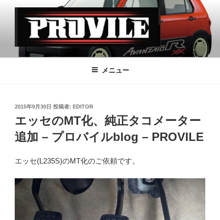
コ
ン
テ
ン
ツ
PROVILE
へ
メニュー
ス
キ
ッ
投
2015年9月30日
投稿者:
EDITOR
プ
稿
エッセのMT化、純正タコメーター
日:
追加 – プロバイルblog – PROVILE
エッセ(L235S)のMT化のご依頼です。