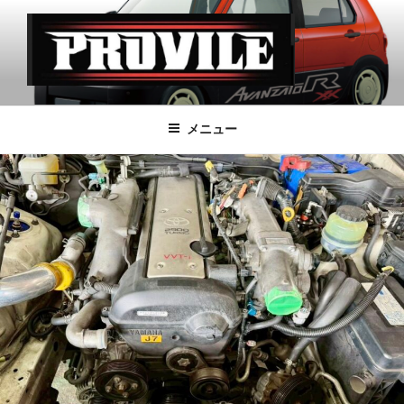
コ
ン
テ
ン
ツ
PROVILE
へ
メニュー
ス
キ
ッ
プ