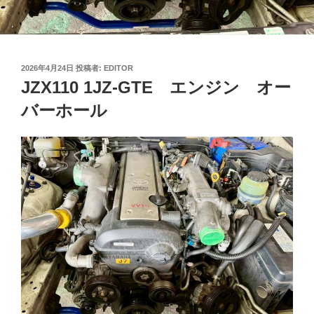
投
2026年4月24日
投稿者:
EDITOR
稿
JZX110 1JZ-GTE エンジン オー
日:
バーホール