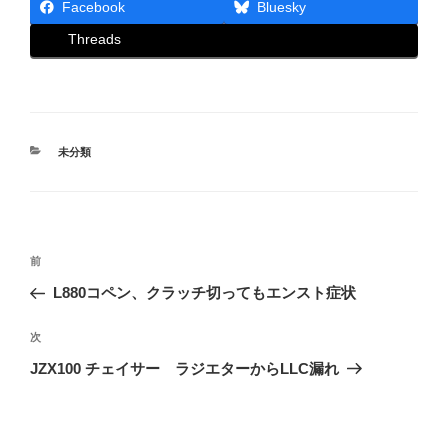
Facebook
Bluesky
Threads
カ
未分類
テ
ゴ
リ
ー
投
前
前
稿
の
L880コペン、クラッチ切ってもエンスト症状
ナ
投
ビ
稿
次
次
ゲ
の
JZX100 チェイサー ラジエターからLLC漏れ
投
ー
稿
シ
ョ