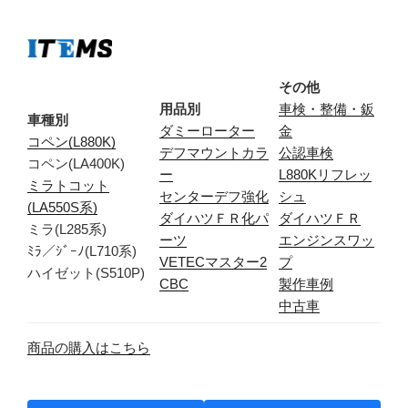
その他
用品別
車検・整備・鈑
車種別
ダミーローター
金
コペン(L880K)
デフマウントカラ
公認車検
コペン(LA400K)
ー
L880Kリフレッ
ミラトコット
センターデフ強化
シュ
(LA550S系)
ダイハツＦＲ化パ
ダイハツＦＲ
ミラ(L285系)
ーツ
エンジンスワッ
ﾐﾗ／ｼﾞｰﾉ(L710系)
VETECマスター2
プ
ハイゼット(S510P)
CBC
製作車例
中古車
商品の購入はこちら