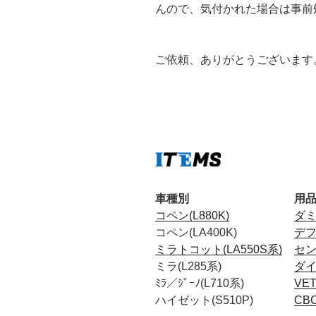
んので、気付かれた場合は事前
ご依頼、ありがとうございます
車種別
用
コペン(L880K)
ダ
コペン(LA400K)
デ
ミラトコット(LA550S系)
セ
ミラ(L285系)
ダ
ﾐﾗ／ｼﾞｰﾉ(L710系)
VE
ハイゼット(S510P)
CB