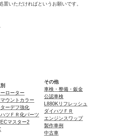
処置いただければというお願いです。
。
その他
品別
車検・整備・鈑金
ミーローター
公認車検
フマウントカラー
L880Kリフレッシュ
ンターデフ強化
ダイハツＦＲ
イハツＦＲ化パーツ
エンジンスワップ
TECマスター2
製作車例
C
中古車