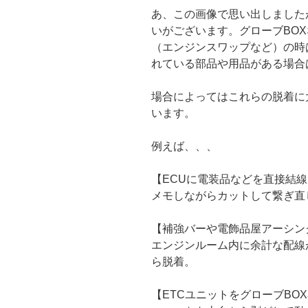
あ、この画像で思い出しました
いがございます。グローブBO
（エンジンスワップなど）の時
れている部品や用品がある場合
場合によってはこれらの脱着に
います。
例えば、、、
【ECUに電装品などを直接結
メモしながらカットして繋ぎ直
【補強バーや電飾品屋アーシン
エンジンルーム内に余計な配線
ら脱着。
【ETCユニットをグローブBO