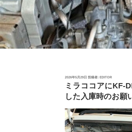
投
2026年5月29日
投稿者:
EDITOR
稿
ミラココアにKF-
日:
した入庫時のお願