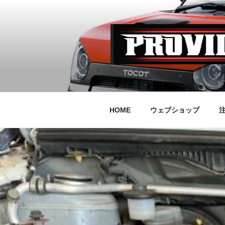
コ
ン
テ
ン
ツ
へ
PROVILE
ス
キ
ッ
HOME
ウェブショップ
プ