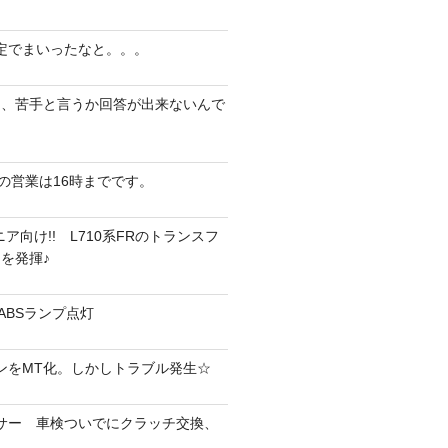
定でまいったなと。。。
は、苦手と言うか回答が出来ないんで
）の営業は16時までです。
ア向け!! L710系FRのトランスフ
を発揮♪
＆ABSランプ点灯
ラウンをMT化。しかしトラブル発生☆
ェイサー 車検ついでにクラッチ交換、