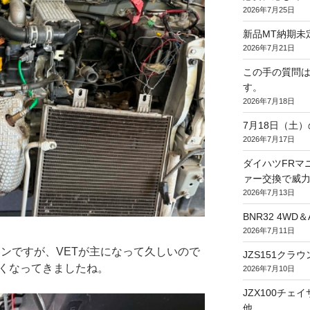
2026年7月25日
新品MT納期未
2026年7月21日
この手の質問
す。
2026年7月18日
7月18日（土
2026年7月17日
ダイハツFRマニ
ァー交換で威力
2026年7月13日
BNR32 4WD
2026年7月11日
ジンですが、VETが主になって久しいので
JZS151ク
なくなってきましたね。
2026年7月10日
JZX100チ
他