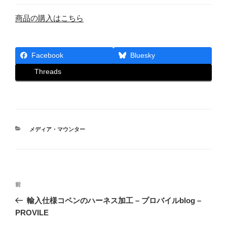
商品の購入はこちら
Facebook
Bluesky
Threads
カ
メディア・マウンター
テ
ゴ
リ
ー
投
前
前
稿
の
輸入仕様コペンのハーネス加工 – プロバイルblog –
ナ
投
PROVILE
ビ
稿