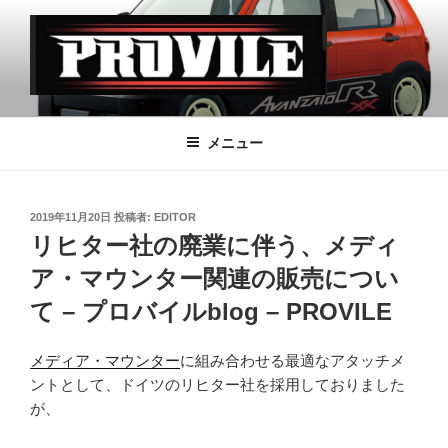
コ
ン
テ
ン
ツ
PROVILE
へ
メニュー
ス
キ
ッ
投
2019年11月20日
投稿者:
EDITOR
プ
稿
リヒター社の廃業に伴う、メディ
日:
ア・マウンター関連の販売につい
て – プロバイルblog – PROVILE
メディア・マウンター
に組み合わせる最適なアタッチメ
ントとして、ドイツのリヒター社を採用しておりました
が、