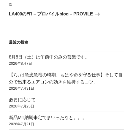
ゲ
次
次
の
ー
LA400のFR – プロバイルblog – PROVILE
投
シ
稿
ョ
ン
最近の投稿
8月8日（土）は午前中のみの営業です。
2026年8月7日
【7月は急患急増の時期、もはや命を守る仕事】そして自
分で出来るエアコンの効きを維持するコツ。
2026年7月31日
必要に応じて
2026年7月25日
新品MT納期未定でまいったなと。。。
2026年7月21日