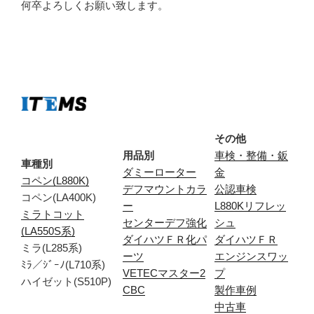
何卒よろしくお願い致します。
その他
用品別
車検・整備・鈑
車種別
ダミーローター
金
コペン(L880K)
デフマウントカラ
公認車検
コペン(LA400K)
ー
L880Kリフレッ
ミラトコット
センターデフ強化
シュ
(LA550S系)
ダイハツＦＲ化パ
ダイハツＦＲ
ミラ(L285系)
ーツ
エンジンスワッ
ﾐﾗ／ｼﾞｰﾉ(L710系)
VETECマスター2
プ
ハイゼット(S510P)
CBC
製作車例
中古車