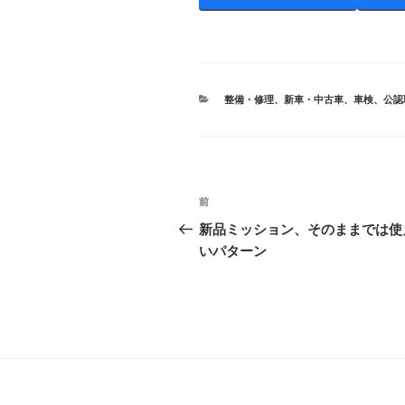
カ
整備・修理
、
新車・中古車
、
車検、公認
テ
ゴ
リ
ー
投
前
前
稿
の
新品ミッション、そのままでは使
投
いパターン
ナ
稿
ビ
ゲ
ー
シ