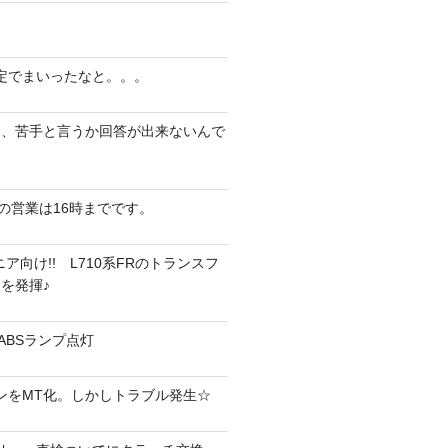
定でまいったなと。。。
は、苦手と言うか回答が出来ないんで
）の営業は16時までです。
ア向け!! L710系FRのトランスフ
を発揮♪
＆ABSランプ点灯
ラウンをMT化。しかしトラブル発生☆