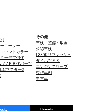
その他
品別
車検・整備・鈑金
ミーローター
公認車検
フマウントカラー
L880Kリフレッシュ
ンターデフ強化
ダイハツＦＲ
イハツＦＲ化パーツ
エンジンスワップ
TECマスター2
製作車例
C
中古車
Threads
uesky