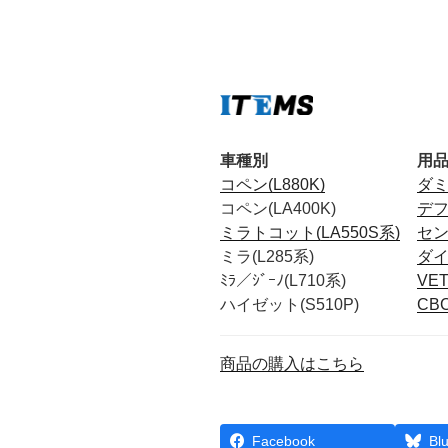
車種別
用
コペン(L880K)
ダ
コペン(LA400K)
デ
ミラトコット(LA550S系)
セ
ミラ(L285系)
ダ
ﾐﾗ／ｼﾞｰﾉ(L710系)
VE
ハイゼット(S510P)
CB
商品の購入はこちら
Facebook
Bl