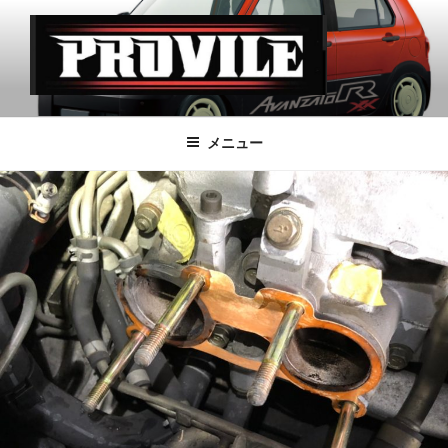
コ
ン
テ
ン
ツ
PROVILE
へ
メニュー
ス
キ
ッ
プ