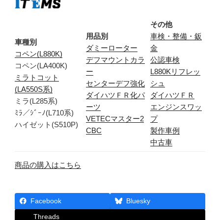
その他
用品別
車検・整備・鈑
車種別
ダミーローター
金
コペン(L880K)
デフマウントカラ
公認車検
コペン(LA400K)
ー
L880Kリフレッ
ミラトコット
センターデフ強化
シュ
(LA550S系)
ダイハツＦＲ化パ
ダイハツＦＲ
ミラ(L285系)
ーツ
エンジンスワッ
ﾐﾗ／ｼﾞｰﾉ(L710系)
VETECマスター2
プ
ハイゼット(S510P)
CBC
製作車例
中古車
商品の購入はこちら
Facebook
Bluesky
Threads