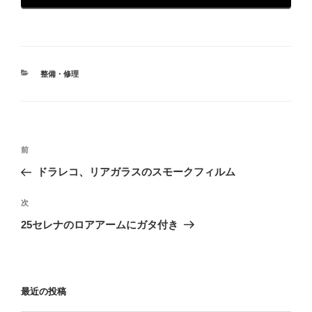
カ
整備・修理
テ
ゴ
リ
ー
投
前
前
稿
の
ドラレコ、リアガラスのスモークフィルム
ナ
投
ビ
稿
次
次
ゲ
の
25セレナのロアアームにガタ付き
投
ー
稿
シ
ョ
最近の投稿
ン