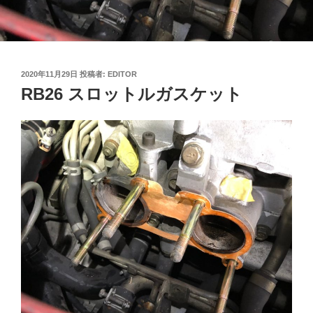
投
2020年11月29日
投稿者:
EDITOR
稿
RB26 スロットルガスケット
日: