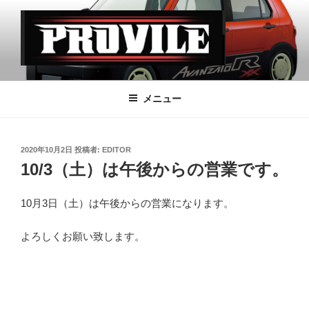
コ
ン
テ
ン
ツ
PROVILE
へ
メニュー
ス
キ
ッ
投
2020年10月2日
投稿者:
EDITOR
プ
稿
10/3（土）は午後からの営業です。
日:
10月3日（土）は午後からの営業になります。
よろしくお願い致します。