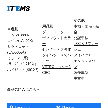
その他
用品別
車検・整備・鈑
車種別
ダミーローター
金
コペン(L880K)
デフマウントカラ
公認車検
コペン(LA400K)
ー
L880Kリフレッ
ミラトコット
センターデフ強化
シュ
(LA550S系)
ダイハツＦＲ化パ
ダイハツＦＲ
ミラ(L285系)
ーツ
エンジンスワッ
ﾐﾗ／ｼﾞｰﾉ(L710系)
VETECマスター2
プ
ハイゼット(S510P)
CBC
製作車例
中古車
商品の購入はこちら
Facebook
Bluesky