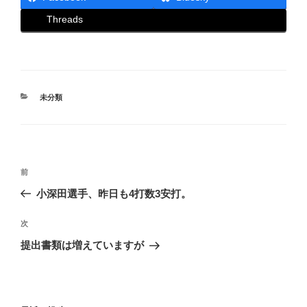
Threads
カ
未分類
テ
ゴ
リ
ー
投
前
前
稿
の
小深田選手、昨日も4打数3安打。
ナ
投
ビ
稿
次
次
ゲ
の
提出書類は増えていますが
投
ー
稿
シ
ョ