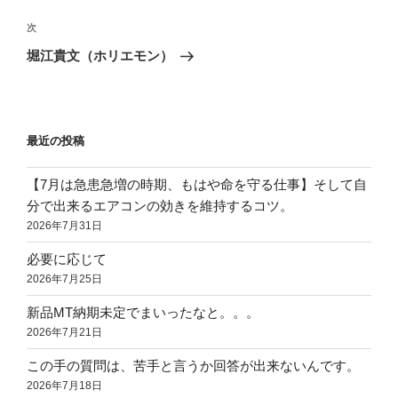
ナ
投
ビ
稿
次
次
ゲ
の
堀江貴文（ホリエモン）
投
ー
稿
シ
ョ
最近の投稿
ン
【7月は急患急増の時期、もはや命を守る仕事】そして自
分で出来るエアコンの効きを維持するコツ。
2026年7月31日
必要に応じて
2026年7月25日
新品MT納期未定でまいったなと。。。
2026年7月21日
この手の質問は、苦手と言うか回答が出来ないんです。
2026年7月18日