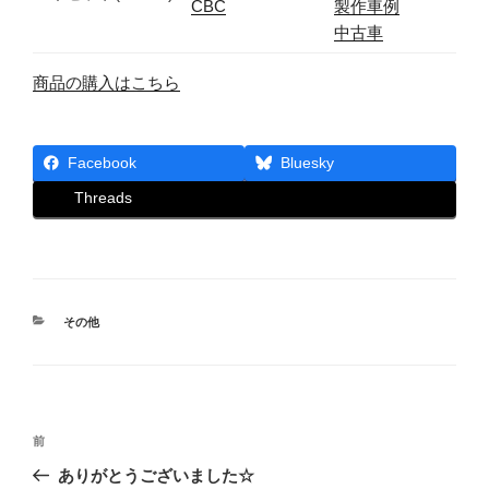
CBC
製作車例
中古車
商品の購入はこちら
Facebook
Bluesky
Threads
カ
その他
テ
ゴ
リ
ー
投
前
前
稿
の
ありがとうございました☆