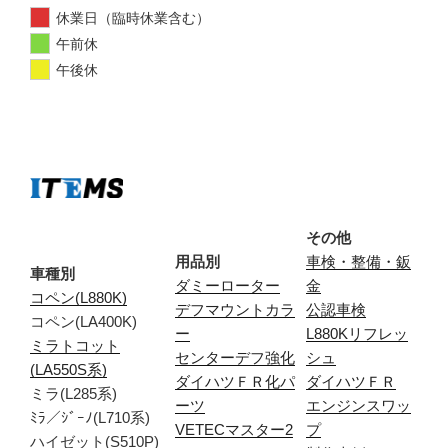
休業日（臨時休業含む）
午前休
午後休
その他
用品別
車検・整備・鈑
車種別
ダミーローター
金
コペン(L880K)
デフマウントカラ
公認車検
コペン(LA400K)
ー
L880Kリフレッ
ミラトコット
センターデフ強化
シュ
(LA550S系)
ダイハツＦＲ化パ
ダイハツＦＲ
ミラ(L285系)
ーツ
エンジンスワッ
ﾐﾗ／ｼﾞｰﾉ(L710系)
VETECマスター2
プ
ハイゼット(S510P)