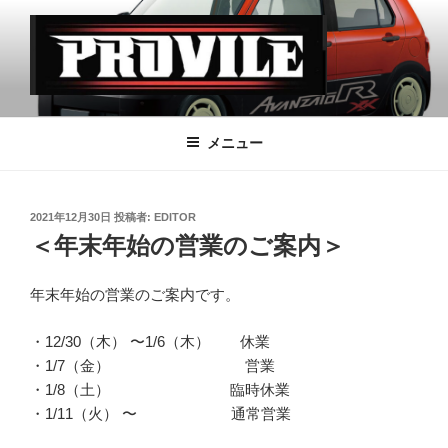
コ
ン
テ
ン
ツ
PROVILE
へ
メニュー
ス
キ
ッ
投
2021年12月30日
投稿者:
EDITOR
プ
稿
＜年末年始の営業のご案内＞
日:
年末年始の営業のご案内です。
・12/30（木） 〜1/6（木） 休業
・1/7（金） 営業
・1/8（土） 臨時休業
・1/11（火） 〜 通常営業