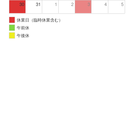
30
31
1
2
3
4
5
休業日（臨時休業含む）
午前休
午後休