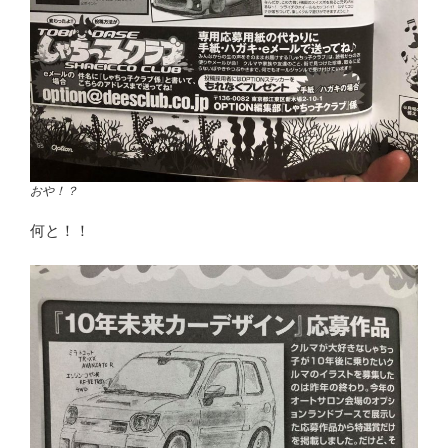
おや！？
何と！！