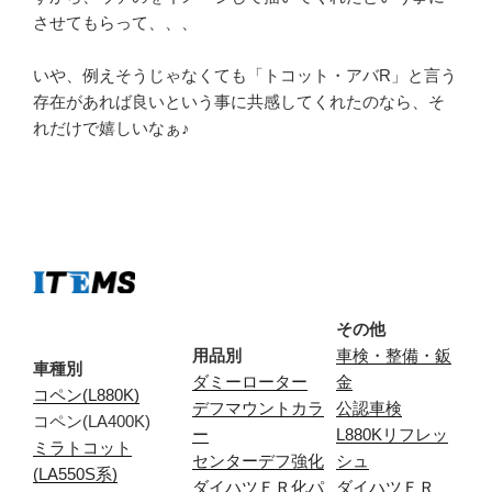
させてもらって、、、
いや、例えそうじゃなくても「トコット・アバR」と言う
存在があれば良いという事に共感してくれたのなら、そ
れだけで嬉しいなぁ♪
その他
用品別
車検・整備・鈑
車種別
ダミーローター
金
コペン(L880K)
デフマウントカラ
公認車検
コペン(LA400K)
ー
L880Kリフレッ
ミラトコット
センターデフ強化
シュ
(LA550S系)
ダイハツＦＲ化パ
ダイハツＦＲ