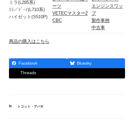
ミラ(L285系)
ーツ
エンジンスワッ
ﾐﾗ／ｼﾞｰﾉ(L710系)
VETECマスター2
プ
ハイゼット(S510P)
CBC
製作車例
中古車
商品の購入はこちら
Facebook
Bluesky
Threads
カ
トコット・アバＲ
テ
ゴ
リ
ー