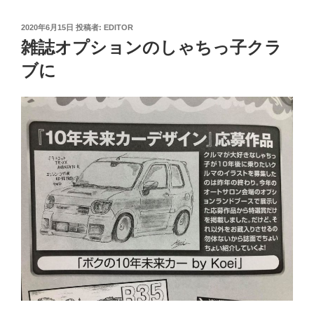
投
2020年6月15日
投稿者:
EDITOR
稿
雑誌オプションのしゃちっ子クラ
日:
ブに