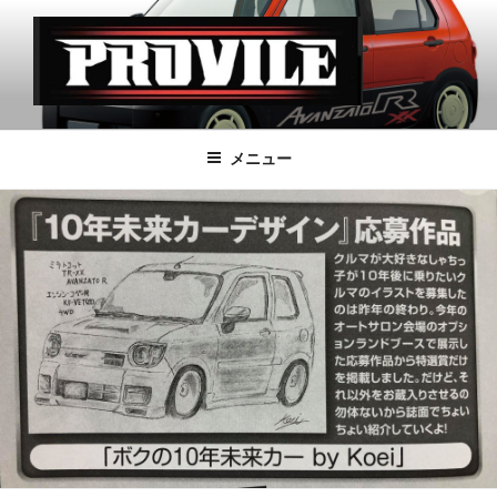
コ
ン
テ
ン
ツ
PROVILE
へ
メニュー
ス
キ
ッ
プ