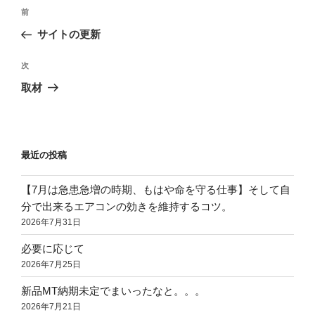
投
前
前
稿
の
サイトの更新
ナ
投
ビ
稿
次
次
ゲ
の
取材
投
ー
稿
シ
ョ
最近の投稿
ン
【7月は急患急増の時期、もはや命を守る仕事】そして自
分で出来るエアコンの効きを維持するコツ。
2026年7月31日
必要に応じて
2026年7月25日
新品MT納期未定でまいったなと。。。
2026年7月21日