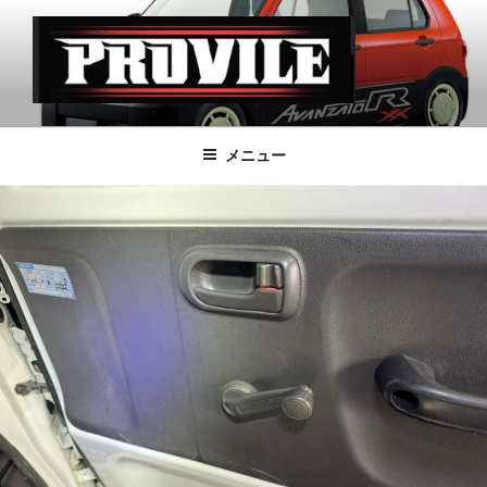
コ
ン
テ
ン
ツ
PROVILE
へ
メニュー
ス
キ
ッ
プ