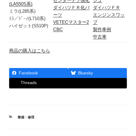
センターデフ強化
シュ
(LA550S系)
ダイハツＦＲ化パ
ダイハツＦＲ
ミラ(L285系)
ーツ
エンジンスワッ
ﾐﾗ／ｼﾞｰﾉ(L710系)
VETECマスター2
プ
ハイゼット(S510P)
CBC
製作車例
中古車
商品の購入はこちら
Facebook
Bluesky
Threads
カ
整備・修理
テ
ゴ
リ