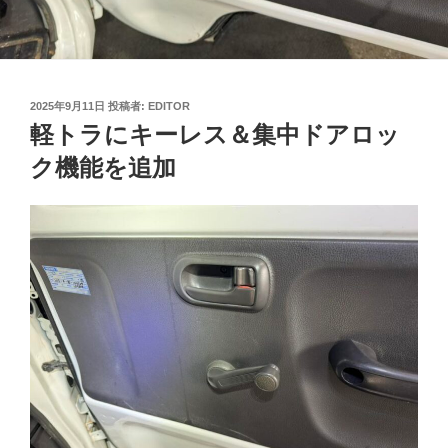
投
2025年9月11日
投稿者:
EDITOR
稿
軽トラにキーレス＆集中ドアロッ
日:
ク機能を追加