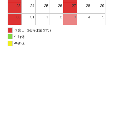
23
24
25
26
27
28
29
30
31
1
2
3
4
5
休業日（臨時休業含む）
午前休
午後休