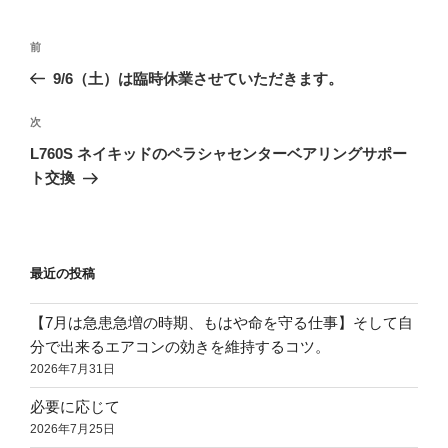
ー
投
前
前
稿
の
9/6（土）は臨時休業させていただきます。
ナ
投
ビ
稿
次
次
ゲ
の
L760S ネイキッドのペラシャセンターベアリングサポー
投
ー
ト交換
稿
シ
ョ
ン
最近の投稿
【7月は急患急増の時期、もはや命を守る仕事】そして自
分で出来るエアコンの効きを維持するコツ。
2026年7月31日
必要に応じて
2026年7月25日