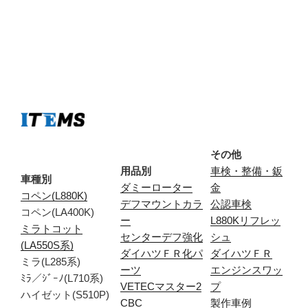
その他
用品別
車検・整備・鈑
車種別
ダミーローター
金
コペン(L880K)
デフマウントカラ
公認車検
コペン(LA400K)
ー
L880Kリフレッ
ミラトコット
センターデフ強化
シュ
(LA550S系)
ダイハツＦＲ化パ
ダイハツＦＲ
ミラ(L285系)
ーツ
エンジンスワッ
ﾐﾗ／ｼﾞｰﾉ(L710系)
VETECマスター2
プ
ハイゼット(S510P)
CBC
製作車例