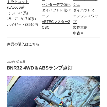
ミラトコット
センターデフ強化
シュ
(LA550S系)
ダイハツＦＲ化パ
ダイハツＦＲ
ミラ(L285系)
ーツ
エンジンスワッ
ﾐﾗ／ｼﾞｰﾉ(L710系)
VETECマスター2
プ
ハイゼット(S510P)
CBC
製作車例
中古車
商品の購入はこちら
投
2026年7月11日
稿
BNR32 4WD＆ABSランプ点灯
日: