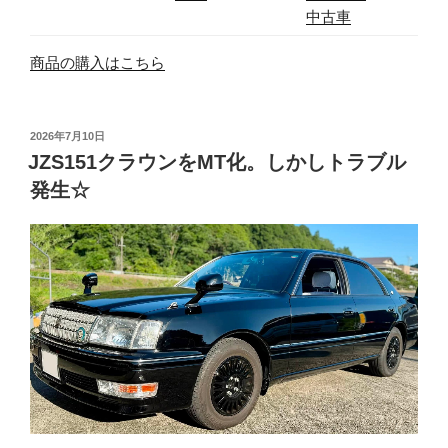
中古車
商品の購入はこちら
投
2026年7月10日
稿
JZS151クラウンをMT化。しかしトラブル
日:
発生☆