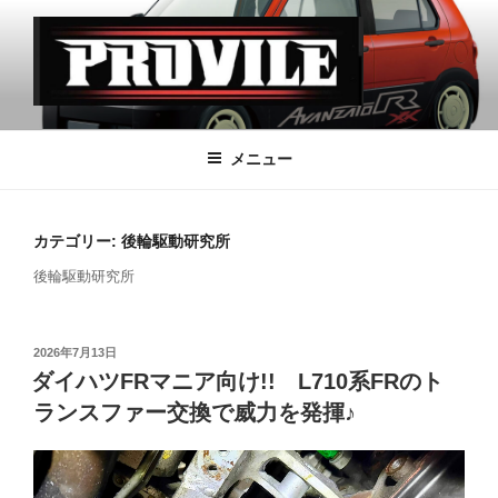
コ
ン
テ
ン
ツ
PROVILE
へ
メニュー
ス
キ
ッ
カテゴリー:
後輪駆動研究所
プ
後輪駆動研究所
投
2026年7月13日
稿
ダイハツFRマニア向け!! L710系FRのト
日:
ランスファー交換で威力を発揮♪