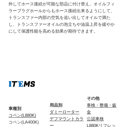
外してホース接続が可能な部品に付け替え。オイルフィ
ラープラグホールからもホース接続出来るようにして、
トランスファー内部の空気を追い出してオイルで満た
し、トランスファーオイルの泡立ちや油温上昇を緩やか
にして保護性能を高める効果が期待できます。
その他
用品別
車検・整備・鈑
車種別
ダミーローター
金
コペン(L880K)
デフマウントカラ
公認車検
コペン(LA400K)
ー
L880Kリフレッ