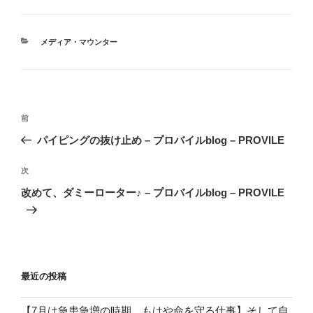
カ
メディア・マウンター
テ
ゴ
リ
ー
投
前
前
稿
の
パイピングの抜け止め – プロバイルblog – PROVILE
ナ
投
ビ
稿
次
次
ゲ
の
改めて、ダミーローター♪ – プロバイルblog – PROVILE
投
ー
稿
シ
ョ
ン
最近の投稿
【7月は急患急増の時期、もはや命を守る仕事】そして自