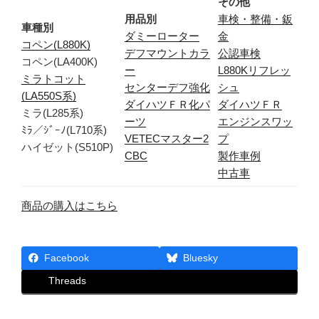
その他
用品別
車検・整備・鈑
車種別
ダミーローター
金
コペン(L880K)
デフマウントカラ
公認車検
コペン(LA400K)
ー
L880Kリフレッ
ミラトコット
センターデフ強化
シュ
(LA550S系)
ダイハツＦＲ化パ
ダイハツＦＲ
ミラ(L285系)
ーツ
エンジンスワッ
ﾐﾗ／ｼﾞｰﾉ(L710系)
VETECマスター2
プ
ハイゼット(S510P)
CBC
製作車例
中古車
商品の購入はこちら
Facebook
Bluesky
Threads