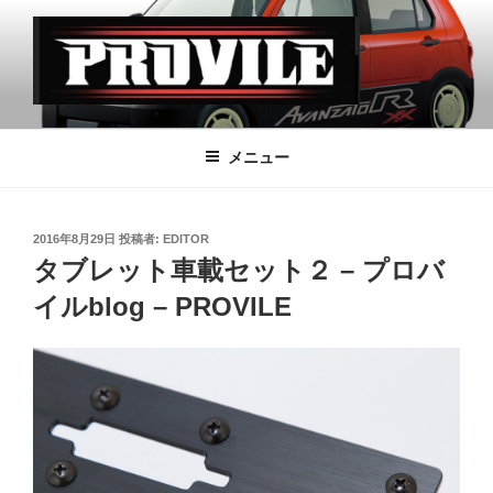
コ
ン
テ
ン
ツ
PROVILE
へ
メニュー
ス
キ
ッ
投
2016年8月29日
投稿者:
EDITOR
プ
稿
タブレット車載セット２ – プロバ
日:
イルblog – PROVILE