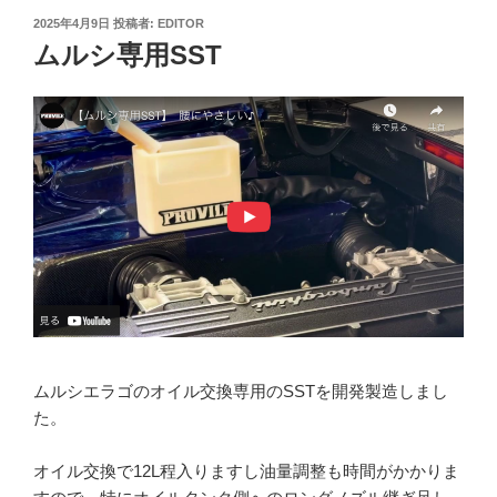
投
2025年4月9日
投稿者:
EDITOR
稿
ムルシ専用SST
日:
ムルシエラゴのオイル交換専用のSSTを開発製造しまし
た。
オイル交換で12L程入りますし油量調整も時間がかかりま