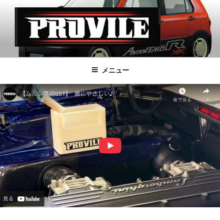
コ
ン
テ
ン
ツ
PROVILE
へ
メニュー
ス
キ
ッ
プ