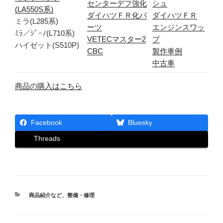
センターデフ強化
シュ
(LA550S系)
ダイハツＦＲ化パ
ダイハツＦＲ
ミラ(L285系)
ーツ
エンジンスワッ
ﾐﾗ／ｼﾞｰﾉ(L710系)
VETECマスター2
プ
ハイゼット(S510P)
CBC
製作車例
中古車
商品の購入はこちら
Facebook
Bluesky
Threads
カ
商品紹介など
、
整備・修理
テ
ゴ
リ