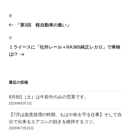
ー
投
前
前
稿
の
「第3回 軽自動車の集い」
ナ
投
ビ
稿
次
次
ゲ
の
ミライースに「社外レール＋HA36S純正レカロ」で車検
投
ー
は!?
稿
シ
ョ
ン
最近の投稿
8月8日（土）は午前中のみの営業です。
2026年8月7日
【7月は急患急増の時期、もはや命を守る仕事】そして自
分で出来るエアコンの効きを維持するコツ。
2026年7月31日