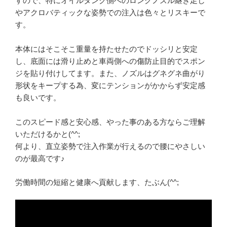
すので、特にオイルタンク側へのロングノズル継ぎ足し
やアクロバティックな姿勢での注入は色々とリスキーで
す。
本体にはそこそこ重量を持たせたのでドッシリと安定
し、底面には滑り止めと車両側への傷防止目的でスポン
ジを貼り付けしてます。また、ノズルはグネグネ曲がり
形状をキープする為、変にテンションがかからず安定感
も良いです。
このスピード感と安心感、やった事のある方ならご理解
いただけるかと(^^;
何より、直立姿勢で注入作業が行えるので腰にやさしい
のが最高です♪
労働時間の短縮と健康へ貢献します、たぶん(^^;